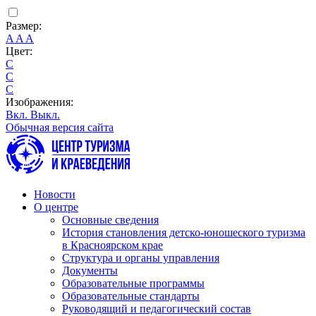
Размер:
A
A
A
Цвет:
C
C
C
Изображения:
Вкл.
Выкл.
Обычная версия сайта
Новости
О центре
Основные сведения
История становления детско-юношеского туризма
в Красноярском крае
Структура и органы управления
Документы
Образовательные программы
Образовательные стандарты
Руководящий и педагогический состав