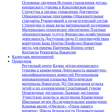
Основные сведения
История становления детско-
юношеского туризма в Красноярском крае
Структура и органы управления
Документы
Образовательные программы
Образовательные
стандарты
Руководящий и педагогический состав
Стипендии и иные виды материальной поддержки
Материально-техническое обеспечение
Платные
образовательные услуги
Финансово-хозяйственная
деятельность
Доступная среда
О противодействии
коррупции
Базы Центра
Профсоюз
Вакантные
места для приема
Партнеры
Вопрос-ответ
Контакты
Реквизиты
Вакансии
Календарь мероприятий
Проводник
Ресурсный центр
Кадры детско-юношеского
туризма и краеведения
Деятельность маршрутно-
квалификационных комиссий
Региональная
инновационная площадка
Методические
материалы
Навигатор ДО
Организация отдыха
детей и их оздоровления
Спортивный туризм
Пешеходные дистанции
Лыжные дистанции
Туристские походы и экспедиции
Краеведение
Школьные музеи
Исследовательское краеведение
Краевая акция «Обелиск»
«Герои нашего
времени»
Школа безопасности
Познавательные