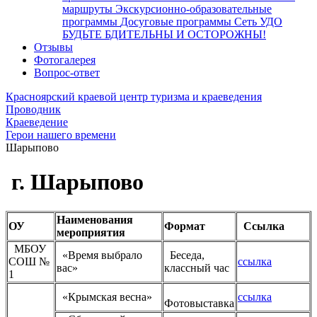
маршруты
Экскурсионно-образовательные
программы
Досуговые программы
Сеть УДО
БУДЬТЕ БДИТЕЛЬНЫ И ОСТОРОЖНЫ!
Отзывы
Фотогалерея
Вопрос-ответ
Красноярский краевой центр туризма и краеведения
Проводник
Краеведение
Герои нашего времени
Шарыпово
г. Шарыпово
Наименования
ОУ
Формат
Ссылка
мероприятия
МБОУ
«Время выбрало
Беседа,
СОШ №
ссылка
вас»
классный час
1
«Крымская весна»
ссылка
Фотовыставка