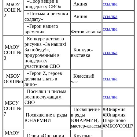
«Сбор вещей в
Акция
ссылка
МБОУ
поддержку СВО»
СОШ №
«Письма и рисунки
2
Акция
ссылка
солдату»
«Герои нашего
ссылка
времени»
Фотовыставка
Конкурс детского
рисунка «За наших!
МАОУ
За победу!»,
Конкурс-
СОШ №
ссылка
приуроченный в
выставка
3
поддержку
участников СВО
«Герои Z, героев
МБОУ
Классный
должны знать в
ссылка
ООШ№6
час
лицо»
Посылки и письма
военнослужащим
ссылка
СВО
МБОУ
СОШ №
Посвящение
#Юнармия
7
Посвящение в ряды
в ряды
#Юнармия
ЮНАРМИИ
ЮНАРМИИ,
Шарыпово
мастер-классы
#МБОУСОШ7
МАОУ
Герои «Операции
Круглые