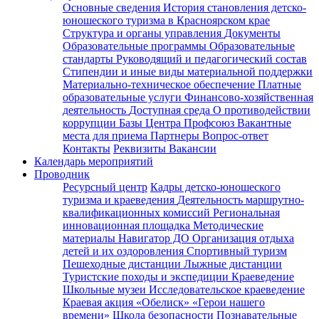
Основные сведения
История становления детско-
юношеского туризма в Красноярском крае
Структура и органы управления
Документы
Образовательные программы
Образовательные
стандарты
Руководящий и педагогический состав
Стипендии и иные виды материальной поддержки
Материально-техническое обеспечение
Платные
образовательные услуги
Финансово-хозяйственная
деятельность
Доступная среда
О противодействии
коррупции
Базы Центра
Профсоюз
Вакантные
места для приема
Партнеры
Вопрос-ответ
Контакты
Реквизиты
Вакансии
Календарь мероприятий
Проводник
Ресурсный центр
Кадры детско-юношеского
туризма и краеведения
Деятельность маршрутно-
квалификационных комиссий
Региональная
инновационная площадка
Методические
материалы
Навигатор ДО
Организация отдыха
детей и их оздоровления
Спортивный туризм
Пешеходные дистанции
Лыжные дистанции
Туристские походы и экспедиции
Краеведение
Школьные музеи
Исследовательское краеведение
Краевая акция «Обелиск»
«Герои нашего
времени»
Школа безопасности
Познавательные