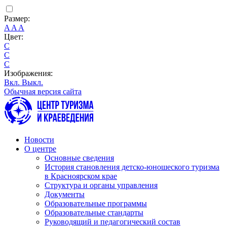
Размер:
A
A
A
Цвет:
C
C
C
Изображения:
Вкл.
Выкл.
Обычная версия сайта
Новости
О центре
Основные сведения
История становления детско-юношеского туризма
в Красноярском крае
Структура и органы управления
Документы
Образовательные программы
Образовательные стандарты
Руководящий и педагогический состав