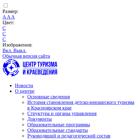
Размер:
A
A
A
Цвет:
C
C
C
Изображения:
Вкл.
Выкл.
Обычная версия сайта
Новости
О центре
Основные сведения
История становления детско-юношеского туризма
в Красноярском крае
Структура и органы управления
Документы
Образовательные программы
Образовательные стандарты
Руководящий и педагогический состав