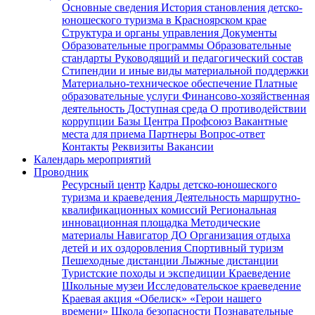
Основные сведения
История становления детско-
юношеского туризма в Красноярском крае
Структура и органы управления
Документы
Образовательные программы
Образовательные
стандарты
Руководящий и педагогический состав
Стипендии и иные виды материальной поддержки
Материально-техническое обеспечение
Платные
образовательные услуги
Финансово-хозяйственная
деятельность
Доступная среда
О противодействии
коррупции
Базы Центра
Профсоюз
Вакантные
места для приема
Партнеры
Вопрос-ответ
Контакты
Реквизиты
Вакансии
Календарь мероприятий
Проводник
Ресурсный центр
Кадры детско-юношеского
туризма и краеведения
Деятельность маршрутно-
квалификационных комиссий
Региональная
инновационная площадка
Методические
материалы
Навигатор ДО
Организация отдыха
детей и их оздоровления
Спортивный туризм
Пешеходные дистанции
Лыжные дистанции
Туристские походы и экспедиции
Краеведение
Школьные музеи
Исследовательское краеведение
Краевая акция «Обелиск»
«Герои нашего
времени»
Школа безопасности
Познавательные