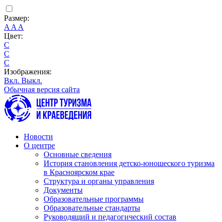
Размер:
A
A
A
Цвет:
C
C
C
Изображения:
Вкл.
Выкл.
Обычная версия сайта
Новости
О центре
Основные сведения
История становления детско-юношеского туризма
в Красноярском крае
Структура и органы управления
Документы
Образовательные программы
Образовательные стандарты
Руководящий и педагогический состав