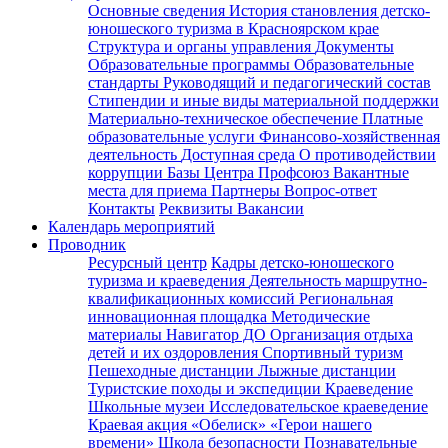
Основные сведения
История становления детско-
юношеского туризма в Красноярском крае
Структура и органы управления
Документы
Образовательные программы
Образовательные
стандарты
Руководящий и педагогический состав
Стипендии и иные виды материальной поддержки
Материально-техническое обеспечение
Платные
образовательные услуги
Финансово-хозяйственная
деятельность
Доступная среда
О противодействии
коррупции
Базы Центра
Профсоюз
Вакантные
места для приема
Партнеры
Вопрос-ответ
Контакты
Реквизиты
Вакансии
Календарь мероприятий
Проводник
Ресурсный центр
Кадры детско-юношеского
туризма и краеведения
Деятельность маршрутно-
квалификационных комиссий
Региональная
инновационная площадка
Методические
материалы
Навигатор ДО
Организация отдыха
детей и их оздоровления
Спортивный туризм
Пешеходные дистанции
Лыжные дистанции
Туристские походы и экспедиции
Краеведение
Школьные музеи
Исследовательское краеведение
Краевая акция «Обелиск»
«Герои нашего
времени»
Школа безопасности
Познавательные