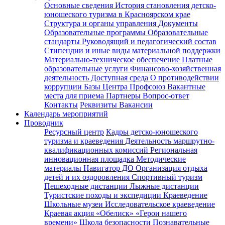
Основные сведения
История становления детско-
юношеского туризма в Красноярском крае
Структура и органы управления
Документы
Образовательные программы
Образовательные
стандарты
Руководящий и педагогический состав
Стипендии и иные виды материальной поддержки
Материально-техническое обеспечение
Платные
образовательные услуги
Финансово-хозяйственная
деятельность
Доступная среда
О противодействии
коррупции
Базы Центра
Профсоюз
Вакантные
места для приема
Партнеры
Вопрос-ответ
Контакты
Реквизиты
Вакансии
Календарь мероприятий
Проводник
Ресурсный центр
Кадры детско-юношеского
туризма и краеведения
Деятельность маршрутно-
квалификационных комиссий
Региональная
инновационная площадка
Методические
материалы
Навигатор ДО
Организация отдыха
детей и их оздоровления
Спортивный туризм
Пешеходные дистанции
Лыжные дистанции
Туристские походы и экспедиции
Краеведение
Школьные музеи
Исследовательское краеведение
Краевая акция «Обелиск»
«Герои нашего
времени»
Школа безопасности
Познавательные