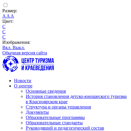
Размер:
A
A
A
Цвет:
C
C
C
Изображения:
Вкл.
Выкл.
Обычная версия сайта
Новости
О центре
Основные сведения
История становления детско-юношеского туризма
в Красноярском крае
Структура и органы управления
Документы
Образовательные программы
Образовательные стандарты
Руководящий и педагогический состав