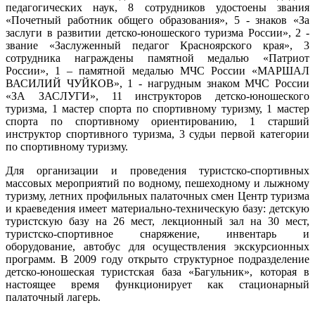
педагогических наук, 8 сотрудников удостоены звания
«Почетный работник общего образования», 5 - знаков «За
заслуги в развитии детско-юношеского туризма России», 2 -
звание «Заслуженный педагог Красноярского края», 3
сотрудника награждены памятной медалью «Патриот
России», 1 – памятной медалью МЧС России «МАРШАЛ
ВАСИЛИЙ ЧУЙКОВ», 1 - нагрудным знаком МЧС России
«ЗА ЗАСЛУГИ», 11 инструкторов детско-юношеского
туризма, 1 мастер спорта по спортивному туризму, 1 мастер
спорта по спортивному ориентированию, 1 старший
инструктор спортивного туризма, 3 судьи первой категории
по спортивному туризму.
Для организации и проведения туристско-спортивных
массовых мероприятий по водному, пешеходному и лыжному
туризму, летних профильных палаточных смен Центр туризма
и краеведения имеет материально-техническую базу: детскую
туристскую базу на 26 мест, лекционный зал на 30 мест,
туристско-спортивное снаряжение, инвентарь и
оборудование, автобус для осуществления экскурсионных
программ. В 2009 году открыто структурное подразделение
детско-юношеская туристская база «Багульник», которая в
настоящее время функционирует как стационарный
палаточный лагерь.