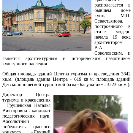
располагается в
бывшем доме
купца М.П.
Севастьянова,
построенного в
стиле модерн
начала 19 века
архитектором
В.А.
Соколовским, и
является архитектурным и историческим памятником
культурного наследия.
Общая площадь зданий Центра туризма и краеведения 3842
кв.м. (площадь здания Центра - 619 кв.м, площадь зданий
Детско-юношеской туристской базы «Багульник» - 3223 кв.м.).
Директор Центра
туризма и краеведения
- Грушевская Наталья
Викторовна - кандидат
педагогических наук.
Абсолютный
победитель краевого
конкурса «Лучший