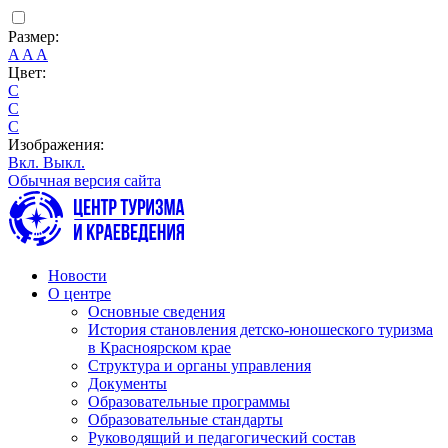
Размер:
A
A
A
Цвет:
C
C
C
Изображения:
Вкл.
Выкл.
Обычная версия сайта
Новости
О центре
Основные сведения
История становления детско-юношеского туризма
в Красноярском крае
Структура и органы управления
Документы
Образовательные программы
Образовательные стандарты
Руководящий и педагогический состав