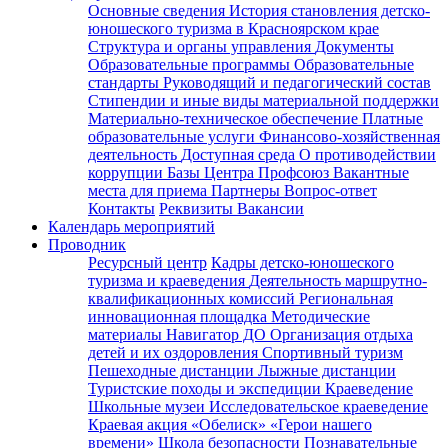
Основные сведения
История становления детско-
юношеского туризма в Красноярском крае
Структура и органы управления
Документы
Образовательные программы
Образовательные
стандарты
Руководящий и педагогический состав
Стипендии и иные виды материальной поддержки
Материально-техническое обеспечение
Платные
образовательные услуги
Финансово-хозяйственная
деятельность
Доступная среда
О противодействии
коррупции
Базы Центра
Профсоюз
Вакантные
места для приема
Партнеры
Вопрос-ответ
Контакты
Реквизиты
Вакансии
Календарь мероприятий
Проводник
Ресурсный центр
Кадры детско-юношеского
туризма и краеведения
Деятельность маршрутно-
квалификационных комиссий
Региональная
инновационная площадка
Методические
материалы
Навигатор ДО
Организация отдыха
детей и их оздоровления
Спортивный туризм
Пешеходные дистанции
Лыжные дистанции
Туристские походы и экспедиции
Краеведение
Школьные музеи
Исследовательское краеведение
Краевая акция «Обелиск»
«Герои нашего
времени»
Школа безопасности
Познавательные