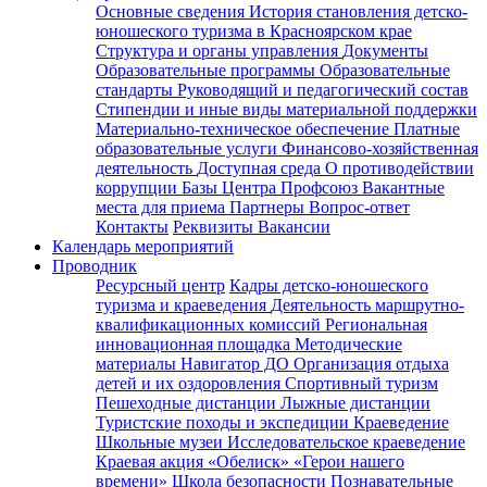
Основные сведения
История становления детско-
юношеского туризма в Красноярском крае
Структура и органы управления
Документы
Образовательные программы
Образовательные
стандарты
Руководящий и педагогический состав
Стипендии и иные виды материальной поддержки
Материально-техническое обеспечение
Платные
образовательные услуги
Финансово-хозяйственная
деятельность
Доступная среда
О противодействии
коррупции
Базы Центра
Профсоюз
Вакантные
места для приема
Партнеры
Вопрос-ответ
Контакты
Реквизиты
Вакансии
Календарь мероприятий
Проводник
Ресурсный центр
Кадры детско-юношеского
туризма и краеведения
Деятельность маршрутно-
квалификационных комиссий
Региональная
инновационная площадка
Методические
материалы
Навигатор ДО
Организация отдыха
детей и их оздоровления
Спортивный туризм
Пешеходные дистанции
Лыжные дистанции
Туристские походы и экспедиции
Краеведение
Школьные музеи
Исследовательское краеведение
Краевая акция «Обелиск»
«Герои нашего
времени»
Школа безопасности
Познавательные