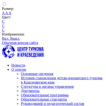
Размер:
A
A
A
Цвет:
C
C
C
Изображения:
Вкл.
Выкл.
Обычная версия сайта
Новости
О центре
Основные сведения
История становления детско-юношеского туризма
в Красноярском крае
Структура и органы управления
Документы
Образовательные программы
Образовательные стандарты
Руководящий и педагогический состав