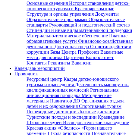
Основные сведения
История становления детско-
юношеского туризма в Красноярском крае
Структура и органы управления
Документы
Образовательные программы
Образовательные
стандарты
Руководящий и педагогический состав
Стипендии и иные виды материальной поддержки
Материально-техническое обеспечение
Платные
образовательные услуги
Финансово-хозяйственная
деятельность
Доступная среда
О противодействии
коррупции
Базы Центра
Профсоюз
Вакантные
места для приема
Партнеры
Вопрос-ответ
Контакты
Реквизиты
Вакансии
Календарь мероприятий
Проводник
Ресурсный центр
Кадры детско-юношеского
туризма и краеведения
Деятельность маршрутно-
квалификационных комиссий
Региональная
инновационная площадка
Методические
материалы
Навигатор ДО
Организация отдыха
детей и их оздоровления
Спортивный туризм
Пешеходные дистанции
Лыжные дистанции
Туристские походы и экспедиции
Краеведение
Школьные музеи
Исследовательское краеведение
Краевая акция «Обелиск»
«Герои нашего
времени»
Школа безопасности
Познавательные