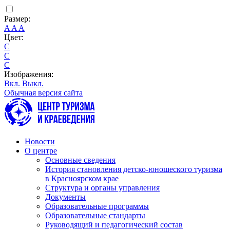
Размер:
A
A
A
Цвет:
C
C
C
Изображения:
Вкл.
Выкл.
Обычная версия сайта
Новости
О центре
Основные сведения
История становления детско-юношеского туризма
в Красноярском крае
Структура и органы управления
Документы
Образовательные программы
Образовательные стандарты
Руководящий и педагогический состав