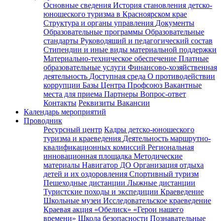
Основные сведения
История становления детско-
юношеского туризма в Красноярском крае
Структура и органы управления
Документы
Образовательные программы
Образовательные
стандарты
Руководящий и педагогический состав
Стипендии и иные виды материальной поддержки
Материально-техническое обеспечение
Платные
образовательные услуги
Финансово-хозяйственная
деятельность
Доступная среда
О противодействии
коррупции
Базы Центра
Профсоюз
Вакантные
места для приема
Партнеры
Вопрос-ответ
Контакты
Реквизиты
Вакансии
Календарь мероприятий
Проводник
Ресурсный центр
Кадры детско-юношеского
туризма и краеведения
Деятельность маршрутно-
квалификационных комиссий
Региональная
инновационная площадка
Методические
материалы
Навигатор ДО
Организация отдыха
детей и их оздоровления
Спортивный туризм
Пешеходные дистанции
Лыжные дистанции
Туристские походы и экспедиции
Краеведение
Школьные музеи
Исследовательское краеведение
Краевая акция «Обелиск»
«Герои нашего
времени»
Школа безопасности
Познавательные