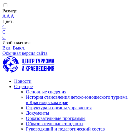
Размер:
A
A
A
Цвет:
C
C
C
Изображения:
Вкл.
Выкл.
Обычная версия сайта
Новости
О центре
Основные сведения
История становления детско-юношеского туризма
в Красноярском крае
Структура и органы управления
Документы
Образовательные программы
Образовательные стандарты
Руководящий и педагогический состав