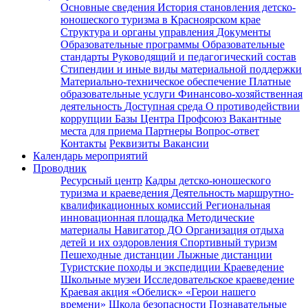
Основные сведения
История становления детско-
юношеского туризма в Красноярском крае
Структура и органы управления
Документы
Образовательные программы
Образовательные
стандарты
Руководящий и педагогический состав
Стипендии и иные виды материальной поддержки
Материально-техническое обеспечение
Платные
образовательные услуги
Финансово-хозяйственная
деятельность
Доступная среда
О противодействии
коррупции
Базы Центра
Профсоюз
Вакантные
места для приема
Партнеры
Вопрос-ответ
Контакты
Реквизиты
Вакансии
Календарь мероприятий
Проводник
Ресурсный центр
Кадры детско-юношеского
туризма и краеведения
Деятельность маршрутно-
квалификационных комиссий
Региональная
инновационная площадка
Методические
материалы
Навигатор ДО
Организация отдыха
детей и их оздоровления
Спортивный туризм
Пешеходные дистанции
Лыжные дистанции
Туристские походы и экспедиции
Краеведение
Школьные музеи
Исследовательское краеведение
Краевая акция «Обелиск»
«Герои нашего
времени»
Школа безопасности
Познавательные