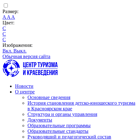
Размер:
A
A
A
Цвет:
C
C
C
Изображения:
Вкл.
Выкл.
Обычная версия сайта
Новости
О центре
Основные сведения
История становления детско-юношеского туризма
в Красноярском крае
Структура и органы управления
Документы
Образовательные программы
Образовательные стандарты
Руководящий и педагогический состав