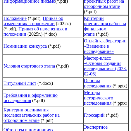
Информационное письмо
(*.pdf)
проектных работ на
отборочном этапе
(*.pdf)
Положение
(*.pdf),
Приказ об
Критерии
изменениях в положении
(2022г.)
оценивания работ на
(*.pdf),
Приказ об изменениях в
финальном
положении
(2025г.) (*.doc)
этапе
(*.pdf)
Онлайн-лаборатории
Номинации конкурса
(*.pdf)
«Введение в
исследование»
Мастер-класс
«Основы создания
Условия стартового этапа
(*.pdf)
исследования» (2023-
02-06)
Основы
Титульный лист
(*.docx)
исследования
(*.pptx)
Методы
Требования к оформлению
исторического
исследования
(*.pdf)
исследования
(*.pptx)
Критерии оценивания
исследовательских работ на
Глоссарий
(*.pdf)
отборочном этапе
(*.pdf)
Экспертное
Обзор тем в номинациях