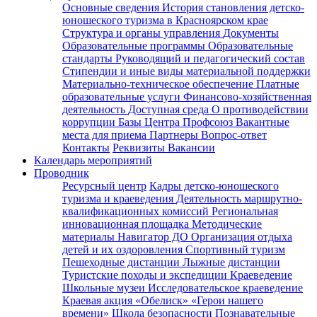
Основные сведения
История становления детско-
юношеского туризма в Красноярском крае
Структура и органы управления
Документы
Образовательные программы
Образовательные
стандарты
Руководящий и педагогический состав
Стипендии и иные виды материальной поддержки
Материально-техническое обеспечение
Платные
образовательные услуги
Финансово-хозяйственная
деятельность
Доступная среда
О противодействии
коррупции
Базы Центра
Профсоюз
Вакантные
места для приема
Партнеры
Вопрос-ответ
Контакты
Реквизиты
Вакансии
Календарь мероприятий
Проводник
Ресурсный центр
Кадры детско-юношеского
туризма и краеведения
Деятельность маршрутно-
квалификационных комиссий
Региональная
инновационная площадка
Методические
материалы
Навигатор ДО
Организация отдыха
детей и их оздоровления
Спортивный туризм
Пешеходные дистанции
Лыжные дистанции
Туристские походы и экспедиции
Краеведение
Школьные музеи
Исследовательское краеведение
Краевая акция «Обелиск»
«Герои нашего
времени»
Школа безопасности
Познавательные