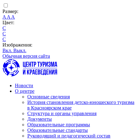
Размер:
A
A
A
Цвет:
C
C
C
Изображения:
Вкл.
Выкл.
Обычная версия сайта
Новости
О центре
Основные сведения
История становления детско-юношеского туризма
в Красноярском крае
Структура и органы управления
Документы
Образовательные программы
Образовательные стандарты
Руководящий и педагогический состав