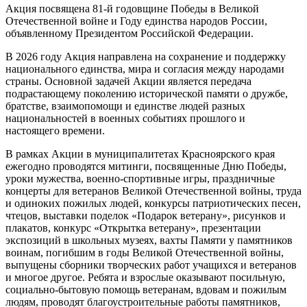
Акция посвящена 81-й годовщине Победы в Великой
Отечественной войне и Году единства народов России,
объявленному Президентом Российской Федерации.
В 2026 году Акция направлена на сохранение и поддержку
национального единства, мира и согласия между народами
страны. Основной задачей Акции является передача
подрастающему поколению исторической памяти о дружбе,
братстве, взаимопомощи и единстве людей разных
национальностей в военных событиях прошлого и
настоящего времени.
В рамках Акции в муниципалитетах Красноярского края
ежегодно проводятся митинги, посвященные Дню Победы,
уроки мужества, военно-спортивные игры, праздничные
концерты для ветеранов Великой Отечественной войны, труда
и одиноких пожилых людей, конкурсы патриотических песен,
чтецов, выставки поделок «Подарок ветерану», рисунков и
плакатов, конкурс «Открытка ветерану», презентации
экспозиций в школьных музеях, вахты Памяти у памятников
воинам, погибшим в годы Великой Отечественной войны,
выпущены сборники творческих работ учащихся и ветеранов
и многое другое. Ребята и взрослые оказывают посильную,
социально-бытовую помощь ветеранам, вдовам и пожилым
людям, проводят благоустроительные работы памятников,