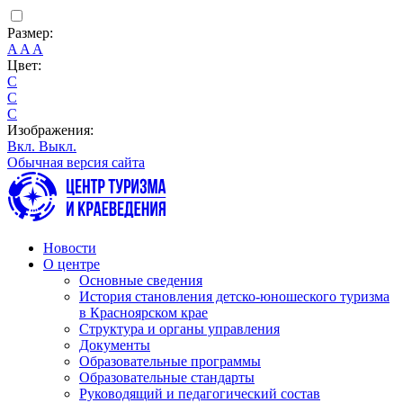
Размер:
A
A
A
Цвет:
C
C
C
Изображения:
Вкл.
Выкл.
Обычная версия сайта
Новости
О центре
Основные сведения
История становления детско-юношеского туризма
в Красноярском крае
Структура и органы управления
Документы
Образовательные программы
Образовательные стандарты
Руководящий и педагогический состав