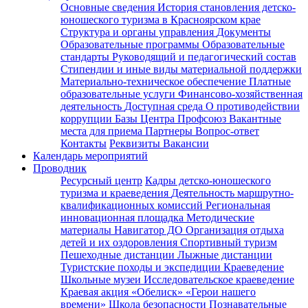
Основные сведения
История становления детско-
юношеского туризма в Красноярском крае
Структура и органы управления
Документы
Образовательные программы
Образовательные
стандарты
Руководящий и педагогический состав
Стипендии и иные виды материальной поддержки
Материально-техническое обеспечение
Платные
образовательные услуги
Финансово-хозяйственная
деятельность
Доступная среда
О противодействии
коррупции
Базы Центра
Профсоюз
Вакантные
места для приема
Партнеры
Вопрос-ответ
Контакты
Реквизиты
Вакансии
Календарь мероприятий
Проводник
Ресурсный центр
Кадры детско-юношеского
туризма и краеведения
Деятельность маршрутно-
квалификационных комиссий
Региональная
инновационная площадка
Методические
материалы
Навигатор ДО
Организация отдыха
детей и их оздоровления
Спортивный туризм
Пешеходные дистанции
Лыжные дистанции
Туристские походы и экспедиции
Краеведение
Школьные музеи
Исследовательское краеведение
Краевая акция «Обелиск»
«Герои нашего
времени»
Школа безопасности
Познавательные