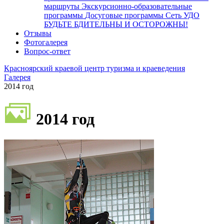
маршруты
Экскурсионно-образовательные
программы
Досуговые программы
Сеть УДО
БУДЬТЕ БДИТЕЛЬНЫ И ОСТОРОЖНЫ!
Отзывы
Фотогалерея
Вопрос-ответ
Красноярский краевой центр туризма и краеведения
Галерея
2014 год
2014 год