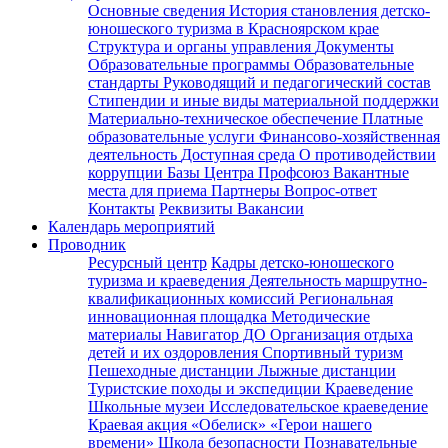
Основные сведения
История становления детско-
юношеского туризма в Красноярском крае
Структура и органы управления
Документы
Образовательные программы
Образовательные
стандарты
Руководящий и педагогический состав
Стипендии и иные виды материальной поддержки
Материально-техническое обеспечение
Платные
образовательные услуги
Финансово-хозяйственная
деятельность
Доступная среда
О противодействии
коррупции
Базы Центра
Профсоюз
Вакантные
места для приема
Партнеры
Вопрос-ответ
Контакты
Реквизиты
Вакансии
Календарь мероприятий
Проводник
Ресурсный центр
Кадры детско-юношеского
туризма и краеведения
Деятельность маршрутно-
квалификационных комиссий
Региональная
инновационная площадка
Методические
материалы
Навигатор ДО
Организация отдыха
детей и их оздоровления
Спортивный туризм
Пешеходные дистанции
Лыжные дистанции
Туристские походы и экспедиции
Краеведение
Школьные музеи
Исследовательское краеведение
Краевая акция «Обелиск»
«Герои нашего
времени»
Школа безопасности
Познавательные