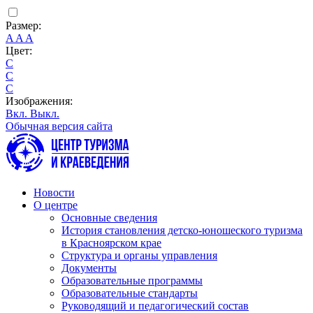
Размер:
A
A
A
Цвет:
C
C
C
Изображения:
Вкл.
Выкл.
Обычная версия сайта
Новости
О центре
Основные сведения
История становления детско-юношеского туризма
в Красноярском крае
Структура и органы управления
Документы
Образовательные программы
Образовательные стандарты
Руководящий и педагогический состав