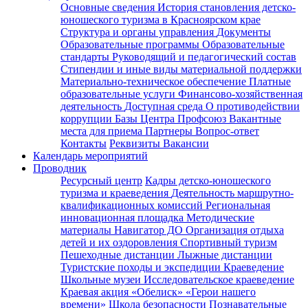
Основные сведения
История становления детско-
юношеского туризма в Красноярском крае
Структура и органы управления
Документы
Образовательные программы
Образовательные
стандарты
Руководящий и педагогический состав
Стипендии и иные виды материальной поддержки
Материально-техническое обеспечение
Платные
образовательные услуги
Финансово-хозяйственная
деятельность
Доступная среда
О противодействии
коррупции
Базы Центра
Профсоюз
Вакантные
места для приема
Партнеры
Вопрос-ответ
Контакты
Реквизиты
Вакансии
Календарь мероприятий
Проводник
Ресурсный центр
Кадры детско-юношеского
туризма и краеведения
Деятельность маршрутно-
квалификационных комиссий
Региональная
инновационная площадка
Методические
материалы
Навигатор ДО
Организация отдыха
детей и их оздоровления
Спортивный туризм
Пешеходные дистанции
Лыжные дистанции
Туристские походы и экспедиции
Краеведение
Школьные музеи
Исследовательское краеведение
Краевая акция «Обелиск»
«Герои нашего
времени»
Школа безопасности
Познавательные