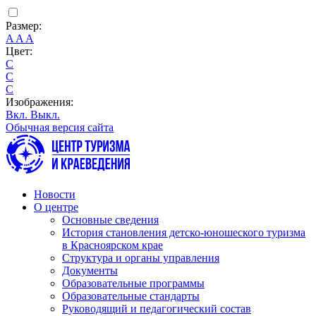
Размер:
A
A
A
Цвет:
C
C
C
Изображения:
Вкл.
Выкл.
Обычная версия сайта
Новости
О центре
Основные сведения
История становления детско-юношеского туризма
в Красноярском крае
Структура и органы управления
Документы
Образовательные программы
Образовательные стандарты
Руководящий и педагогический состав