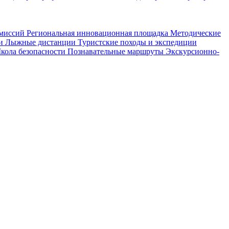
омиссий
Региональная инновационная площадка
Методические
ии
Лыжные дистанции
Туристские походы и экспедиции
кола безопасности
Познавательные маршруты
Экскурсионно-