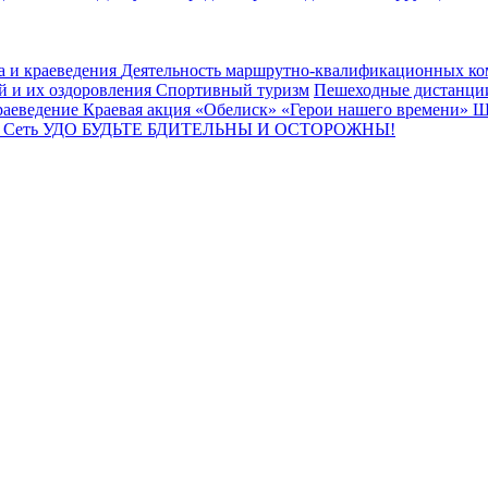
а и краеведения
Деятельность маршрутно-квалификационных к
й и их оздоровления
Спортивный туризм
Пешеходные дистанц
раеведение
Краевая акция «Обелиск»
«Герои нашего времени»
Ш
ы
Сеть УДО
БУДЬТЕ БДИТЕЛЬНЫ И ОСТОРОЖНЫ!