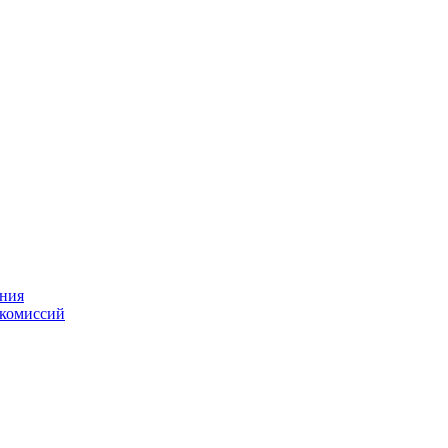
ения
 комиссий