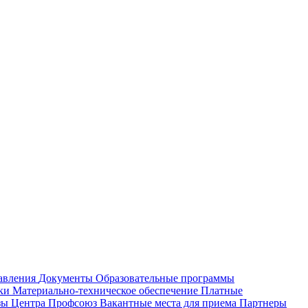
равления
Документы
Образовательные программы
жки
Материально-техническое обеспечение
Платные
зы Центра
Профсоюз
Вакантные места для приема
Партнеры