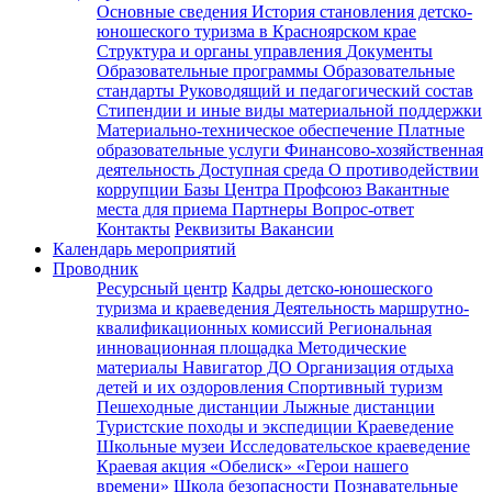
Основные сведения
История становления детско-
юношеского туризма в Красноярском крае
Структура и органы управления
Документы
Образовательные программы
Образовательные
стандарты
Руководящий и педагогический состав
Стипендии и иные виды материальной поддержки
Материально-техническое обеспечение
Платные
образовательные услуги
Финансово-хозяйственная
деятельность
Доступная среда
О противодействии
коррупции
Базы Центра
Профсоюз
Вакантные
места для приема
Партнеры
Вопрос-ответ
Контакты
Реквизиты
Вакансии
Календарь мероприятий
Проводник
Ресурсный центр
Кадры детско-юношеского
туризма и краеведения
Деятельность маршрутно-
квалификационных комиссий
Региональная
инновационная площадка
Методические
материалы
Навигатор ДО
Организация отдыха
детей и их оздоровления
Спортивный туризм
Пешеходные дистанции
Лыжные дистанции
Туристские походы и экспедиции
Краеведение
Школьные музеи
Исследовательское краеведение
Краевая акция «Обелиск»
«Герои нашего
времени»
Школа безопасности
Познавательные