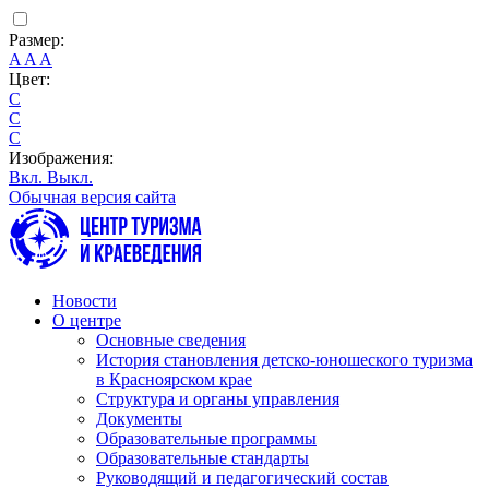
Размер:
A
A
A
Цвет:
C
C
C
Изображения:
Вкл.
Выкл.
Обычная версия сайта
Новости
О центре
Основные сведения
История становления детско-юношеского туризма
в Красноярском крае
Структура и органы управления
Документы
Образовательные программы
Образовательные стандарты
Руководящий и педагогический состав