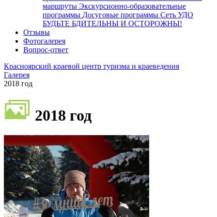
маршруты
Экскурсионно-образовательные
программы
Досуговые программы
Сеть УДО
БУДЬТЕ БДИТЕЛЬНЫ И ОСТОРОЖНЫ!
Отзывы
Фотогалерея
Вопрос-ответ
Красноярский краевой центр туризма и краеведения
Галерея
2018 год
2018 год