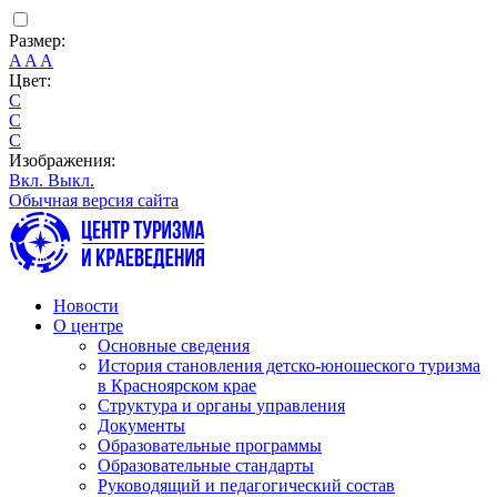
Размер:
A
A
A
Цвет:
C
C
C
Изображения:
Вкл.
Выкл.
Обычная версия сайта
Новости
О центре
Основные сведения
История становления детско-юношеского туризма
в Красноярском крае
Структура и органы управления
Документы
Образовательные программы
Образовательные стандарты
Руководящий и педагогический состав