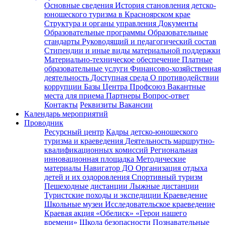
Основные сведения
История становления детско-
юношеского туризма в Красноярском крае
Структура и органы управления
Документы
Образовательные программы
Образовательные
стандарты
Руководящий и педагогический состав
Стипендии и иные виды материальной поддержки
Материально-техническое обеспечение
Платные
образовательные услуги
Финансово-хозяйственная
деятельность
Доступная среда
О противодействии
коррупции
Базы Центра
Профсоюз
Вакантные
места для приема
Партнеры
Вопрос-ответ
Контакты
Реквизиты
Вакансии
Календарь мероприятий
Проводник
Ресурсный центр
Кадры детско-юношеского
туризма и краеведения
Деятельность маршрутно-
квалификационных комиссий
Региональная
инновационная площадка
Методические
материалы
Навигатор ДО
Организация отдыха
детей и их оздоровления
Спортивный туризм
Пешеходные дистанции
Лыжные дистанции
Туристские походы и экспедиции
Краеведение
Школьные музеи
Исследовательское краеведение
Краевая акция «Обелиск»
«Герои нашего
времени»
Школа безопасности
Познавательные