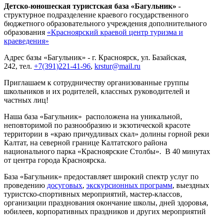
Детско-юношеская туристская база «Багульник»
-
структурное подразделение краевого государственного
бюджетного образовательного учреждения дополнительного
образования
«Красноярский краевой центр туризма и
краеведения»
Адрес базы «Багульник» - г. Красноярск, ул. Базайская,
242, тел.
+7(391)221-41-96
,
krstur@mail.ru
Приглашаем к сотрудничеству организованные группы
школьников и их родителей, классных руководителей и
частных лиц!
Наша база «Багульник» расположена на уникальной,
неповторимой по разнообразию и экзотической красоте
территории в «краю причудливых скал» долины горной реки
Калтат, на северной границе Калтатского района
национального парка «Красноярские Столбы». В 40 минутах
от центра города Красноярска.
База «Багульник» предоставляет широкий спектр услуг по
проведению
досуговых
,
экскурсионных программ
, выездных
туристско-спортивных мероприятий, мастер-классов,
организации празднования окончание школы, дней здоровья,
юбилеев, корпоративных праздников и других мероприятий