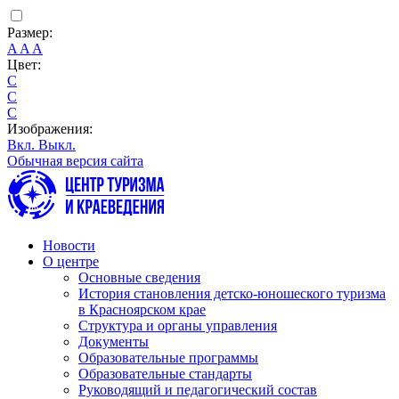
Размер:
A
A
A
Цвет:
C
C
C
Изображения:
Вкл.
Выкл.
Обычная версия сайта
Новости
О центре
Основные сведения
История становления детско-юношеского туризма
в Красноярском крае
Структура и органы управления
Документы
Образовательные программы
Образовательные стандарты
Руководящий и педагогический состав