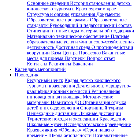
Основные сведения
История становления детско-
юношеского туризма в Красноярском крае
Структура и органы управления
Документы
Образовательные программы
Образовательные
стандарты
Руководящий и педагогический состав
Стипендии и иные виды материальной поддержки
Материально-техническое обеспечение
Платные
образовательные услуги
Финансово-хозяйственная
деятельность
Доступная среда
О противодействии
коррупции
Базы Центра
Профсоюз
Вакантные
места для приема
Партнеры
Вопрос-ответ
Контакты
Реквизиты
Вакансии
Календарь мероприятий
Проводник
Ресурсный центр
Кадры детско-юношеского
туризма и краеведения
Деятельность маршрутно-
квалификационных комиссий
Региональная
инновационная площадка
Методические
материалы
Навигатор ДО
Организация отдыха
детей и их оздоровления
Спортивный туризм
Пешеходные дистанции
Лыжные дистанции
Туристские походы и экспедиции
Краеведение
Школьные музеи
Исследовательское краеведение
Краевая акция «Обелиск»
«Герои нашего
времени»
Школа безопасности
Познавательные