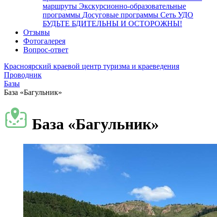
маршруты
Экскурсионно-образовательные
программы
Досуговые программы
Сеть УДО
БУДЬТЕ БДИТЕЛЬНЫ И ОСТОРОЖНЫ!
Отзывы
Фотогалерея
Вопрос-ответ
Красноярский краевой центр туризма и краеведения
Проводник
Базы
База «Багульник»
База «Багульник»