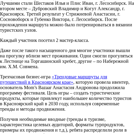
Лучшими стали Шестаков Илья и Плис Иван, г. Лесосибирск. На
втором месте – Дубровский Владимир и Когут Александр, г.
Красноярск. Третий результат у Стрижневой Анастасии, г.
Сосновоборск и Губенко Виктора, г. Лесосибирск. После
прохождения маршрута можно было потренироваться в вязании
туристских узлов.
Каждый участник посетил 2 мастер-класса.
Даже после такого насыщенного дня многие участники вышли
на прогулку вблизи мест проживания. Одни смогли прогуляться
к Лестнице на Торгашинский хребет, другие – по Набережной
им. Х.М. Совмена.
Трехчасовая бизнес-игра
«Трендовые маршруты для
путешествий в Красноярском крае»
, которую провела ивентер,
основатель Mom’s Bazaar Анастасия Андронова продолжила
программу фестиваля. Цель игры – создать туристические
продукты, которые привлекут наибольшее количество туристов
в Красноярский край в 2030 году, используя современные
тренды и методы продвижения.
Получив необходимые вводные (тренды в туризме,
характеристика целевых аудиторий, форматы турпродуктов,
примеры их продвижения и т.д.), ребята распределили роли в