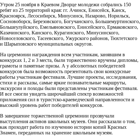
Утром 25 ноября в Краевом Дворце молодежи собрались 150
ребят из 25 территорий края: гг. Ачинск, Енисейск, Канск,
Красноярск, Лесосибирск, Минусинск, Назарово, Норильск,
Сосновоборск, Березовского, Богучанского, Большемуртинского,
Большеулуйского, Емельяновского, Енисейского, Ермаковского,
Казачинского, Канского, Курагинского, Минусинского,
Новоселовского, Тасеевского, Ужурского районов, Тюхтетского
и Шарыповского муниципальных округов.
На церемонии награждения всем участникам, занявшим в
конкурсах 1, 2 и 3 места, были торжественно вручены дипломы,
грамоты и памятные призы. А у абсолютных победителей
конкурсов была возможность презентовать свои конкурсные
работы участникам фестиваля. Лучшие проекты, исследования,
стихи и рассказы, самые яркие познавательные маршруты,
экскурсии и походы были представлены участникам фестиваля.
И все смогли увидеть широчайший спектр возможностей
приложения сил в туристско-краеведческой направленности и
высокий уровень работ победителей конкурсов.
В завершение торжественной церемонии прозвучали
выступления активов школьных музеев. Они рассказали о том,
как проходит работа по изучению истории копий Красных
Знамен, переданных на хранение школьным музеям.