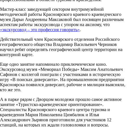
Мастер-класс заведующей сектором внутримузейной
методической работы Красноярского краевого краеведческого
музея Дарьи Андреевны Максаковой был посвящен различным
аспектам работы экскурсовода с упором на аксиому, что
«экскурсовод – это профессия говорить»
.
Действительный член Красноярского отделения Российского
географического общества Владимир Васильевич Черников
научил ребят определять географический центр территории на
контурной карте.
Еще одно занятие напоминало приключенческое кино.
Экскурсовод музея «Мемориал Победы» Максим Анатольевич
Сафонов с коллегой поиграли с участниками в историческую
игру «В поисках диверсанта». На промышленном предприятии
Красноярска появился диверсант, рабочие и милиция выясняли,
кто же это.
А в парке рядом с Дворцом молодежи прошло самое активное
занятие «Туристско-краеведческое ориентирование».
Специалисты Красноярского краевого центра туризма и
краеведения Мария Николаевна Цимбалюк и Илья
Александрович Зырянов приготовили для участников 12
станций, на которых их ждали головоломки и вопросы.