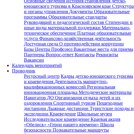
Основные сведения
История становления детско-
юношеского туризма в Красноярском крае
Структура
и органы управления
Документы
Образовательные
программы
Образовательные стандарты
Руководящий и педагогический состав
Стипендии и
иные виды материальной поддержки
Материально-
техническое обеспечение
Платные образовательные
услуги
Финансово-хозяйственная деятельность
Доступная среда
О противодействии коррупции
Базы Центра
Профсоюз
Вакантные места для приема
Партнеры
Вопрос-ответ
Контакты
Реквизиты
Вакансии
Календарь мероприятий
Проводник
Ресурсный центр
Кадры детско-юношеского туризма
и краеведения
Деятельность маршрутно-
квалификационных комиссий
Региональная
инновационная площадка
Методические материалы
Навигатор ДО
Организация отдыха детей и их
оздоровления
Спортивный туризм
Пешеходные
дистанции
Лыжные дистанции
Туристские походы и
экспедиции
Краеведение
Школьные музеи
Исследовательское краеведение
Краевая акция
«Обелиск»
«Герои нашего времени»
Школа
безопасности
Познавательные маршруты