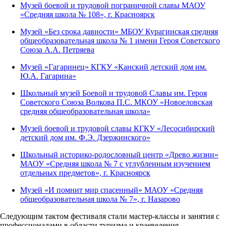
Музей боевой и трудовой пограничной славы МАОУ
«Средняя школа № 108», г. Красноярск
Музей «Без срока давности» МБОУ Курагинская средняя
общеобразовательная школа № 1 имени Героя Советского
Союза А.А. Петряева
Музей «Гагаринец» КГКУ «Канский детский дом им.
Ю.А. Гагарина»
Школьный музей Боевой и трудовой Славы им. Героя
Советского Союза Волкова П.С. МКОУ «Новоеловская
средняя общеобразовательная школа»
Музей боевой и трудовой славы КГКУ «Лесосибирский
детский дом им. Ф.Э. Дзержинского»
Школьный историко-родословный центр «Древо жизни»
МАОУ «Средняя школа № 7 с углубленным изучением
отдельных предметов», г. Красноярск
Музей «И помнит мир спасенный» МАОУ «Средняя
общеобразовательная школа № 7», г. Назарово
Следующим тактом фестиваля стали мастер-классы и занятия с
профессионалами в области туризма и краеведения.