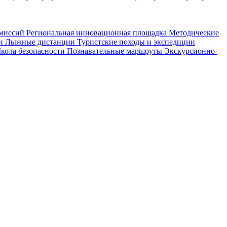
омиссий
Региональная инновационная площадка
Методические
ии
Лыжные дистанции
Туристские походы и экспедиции
кола безопасности
Познавательные маршруты
Экскурсионно-