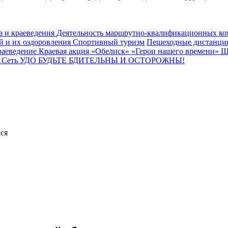
а и краеведения
Деятельность маршрутно-квалификационных к
й и их оздоровления
Спортивный туризм
Пешеходные дистанц
раеведение
Краевая акция «Обелиск»
«Герои нашего времени»
Ш
ы
Сеть УДО
БУДЬТЕ БДИТЕЛЬНЫ И ОСТОРОЖНЫ!
ся