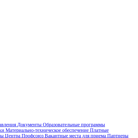
равления
Документы
Образовательные программы
жки
Материально-техническое обеспечение
Платные
зы Центра
Профсоюз
Вакантные места для приема
Партнеры