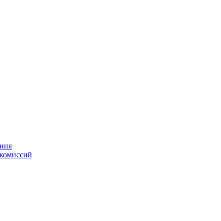
ения
 комиссий