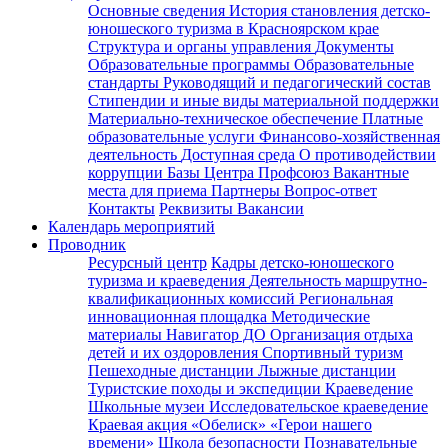
Основные сведения
История становления детско-
юношеского туризма в Красноярском крае
Структура и органы управления
Документы
Образовательные программы
Образовательные
стандарты
Руководящий и педагогический состав
Стипендии и иные виды материальной поддержки
Материально-техническое обеспечение
Платные
образовательные услуги
Финансово-хозяйственная
деятельность
Доступная среда
О противодействии
коррупции
Базы Центра
Профсоюз
Вакантные
места для приема
Партнеры
Вопрос-ответ
Контакты
Реквизиты
Вакансии
Календарь мероприятий
Проводник
Ресурсный центр
Кадры детско-юношеского
туризма и краеведения
Деятельность маршрутно-
квалификационных комиссий
Региональная
инновационная площадка
Методические
материалы
Навигатор ДО
Организация отдыха
детей и их оздоровления
Спортивный туризм
Пешеходные дистанции
Лыжные дистанции
Туристские походы и экспедиции
Краеведение
Школьные музеи
Исследовательское краеведение
Краевая акция «Обелиск»
«Герои нашего
времени»
Школа безопасности
Познавательные