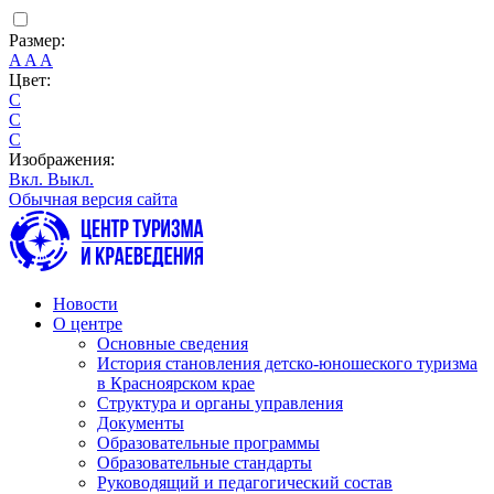
Размер:
A
A
A
Цвет:
C
C
C
Изображения:
Вкл.
Выкл.
Обычная версия сайта
Новости
О центре
Основные сведения
История становления детско-юношеского туризма
в Красноярском крае
Структура и органы управления
Документы
Образовательные программы
Образовательные стандарты
Руководящий и педагогический состав