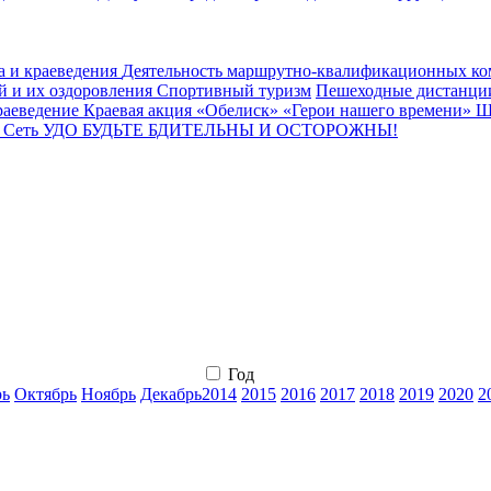
а и краеведения
Деятельность маршрутно-квалификационных к
й и их оздоровления
Спортивный туризм
Пешеходные дистанц
раеведение
Краевая акция «Обелиск»
«Герои нашего времени»
Ш
ы
Сеть УДО
БУДЬТЕ БДИТЕЛЬНЫ И ОСТОРОЖНЫ!
Год
рь
Октябрь
Ноябрь
Декабрь
2014
2015
2016
2017
2018
2019
2020
2