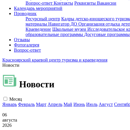
Вопрос-ответ
Контакты
Реквизиты
Вакансии
Календарь мероприятий
Проводник
Ресурсный центр
Кадры детско-юношеского туризм
материалы
Навигатор ДО
Организация отдыха дете
Краеведение
Школьные музеи
Исследовательское к
образовательные программы
Досуговые программ
Отзывы
Фотогалерея
Вопрос-ответ
Красноярский краевой центр туризма и краеведения
Новости
Новости
Месяц
Январь
Февраль
Март
Апрель
Май
Июнь
Июль
Август
Сентяб
06
августа
2026