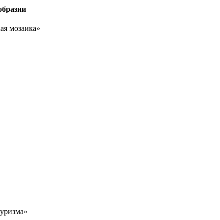
образии
ая мозаика»
туризма»