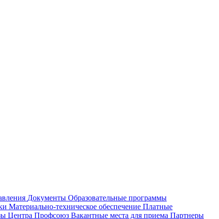
равления
Документы
Образовательные программы
жки
Материально-техническое обеспечение
Платные
зы Центра
Профсоюз
Вакантные места для приема
Партнеры