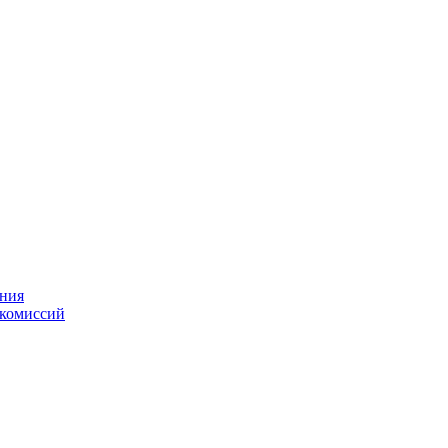
ения
 комиссий