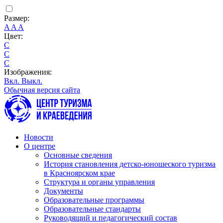
Размер:
A
A
A
Цвет:
C
C
C
Изображения:
Вкл.
Выкл.
Обычная версия сайта
Новости
О центре
Основные сведения
История становления детско-юношеского туризма
в Красноярском крае
Структура и органы управления
Документы
Образовательные программы
Образовательные стандарты
Руководящий и педагогический состав