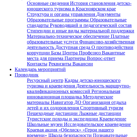
Основные сведения
История становления детско-
юношеского туризма в Красноярском крае
Структура и органы управления
Документы
Образовательные программы
Образовательные
стандарты
Руководящий и педагогический состав
Стипендии и иные виды материальной поддержки
Материально-техническое обеспечение
Платные
образовательные услуги
Финансово-хозяйственная
деятельность
Доступная среда
О противодействии
коррупции
Базы Центра
Профсоюз
Вакантные
места для приема
Партнеры
Вопрос-ответ
Контакты
Реквизиты
Вакансии
Календарь мероприятий
Проводник
Ресурсный центр
Кадры детско-юношеского
туризма и краеведения
Деятельность маршрутно-
квалификационных комиссий
Региональная
инновационная площадка
Методические
материалы
Навигатор ДО
Организация отдыха
детей и их оздоровления
Спортивный туризм
Пешеходные дистанции
Лыжные дистанции
Туристские походы и экспедиции
Краеведение
Школьные музеи
Исследовательское краеведение
Краевая акция «Обелиск»
«Герои нашего
времени»
Школа безопасности
Познавательные