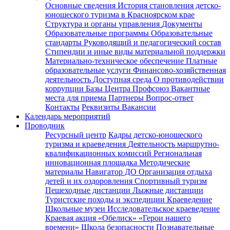
Основные сведения
История становления детско-
юношеского туризма в Красноярском крае
Структура и органы управления
Документы
Образовательные программы
Образовательные
стандарты
Руководящий и педагогический состав
Стипендии и иные виды материальной поддержки
Материально-техническое обеспечение
Платные
образовательные услуги
Финансово-хозяйственная
деятельность
Доступная среда
О противодействии
коррупции
Базы Центра
Профсоюз
Вакантные
места для приема
Партнеры
Вопрос-ответ
Контакты
Реквизиты
Вакансии
Календарь мероприятий
Проводник
Ресурсный центр
Кадры детско-юношеского
туризма и краеведения
Деятельность маршрутно-
квалификационных комиссий
Региональная
инновационная площадка
Методические
материалы
Навигатор ДО
Организация отдыха
детей и их оздоровления
Спортивный туризм
Пешеходные дистанции
Лыжные дистанции
Туристские походы и экспедиции
Краеведение
Школьные музеи
Исследовательское краеведение
Краевая акция «Обелиск»
«Герои нашего
времени»
Школа безопасности
Познавательные