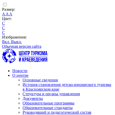
Размер:
A
A
A
Цвет:
C
C
C
Изображения:
Вкл.
Выкл.
Обычная версия сайта
Новости
О центре
Основные сведения
История становления детско-юношеского туризма
в Красноярском крае
Структура и органы управления
Документы
Образовательные программы
Образовательные стандарты
Руководящий и педагогический состав