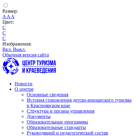
Размер:
A
A
A
Цвет:
C
C
C
Изображения:
Вкл.
Выкл.
Обычная версия сайта
Новости
О центре
Основные сведения
История становления детско-юношеского туризма
в Красноярском крае
Структура и органы управления
Документы
Образовательные программы
Образовательные стандарты
Руководящий и педагогический состав