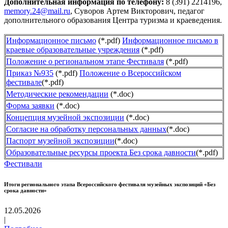
Дополнительная информация по телефону:
8 (391) 2214196,
memory.24@mail.ru
, Суворов Артем Викторович, педагог
дополнительного образования Центра туризма и краеведения.
Информационное письмо
(*.pdf)
Информационное письмо в
краевые образовательные учреждения
(*.pdf)
Положение о региональном этапе Фестиваля
(*.pdf)
Приказ №935
(*.pdf)
Положение о Всероссийском
фестивале
(*.pdf)
Методические рекомендации
(*.doc)
Форма заявки
(*.doc)
Концепция музейной экспозиции
(*.doc)
Согласие на обработку персональных данных
(*.doc)
Паспорт музейной экспозиции
(*.doc)
Образовательные ресурсы проекта Без срока давности
(*.pdf)
Фестивали
Итоги регионального этапа Всероссийского фестиваля музейных экспозиций «Без
срока давности»
12.05.2026
|