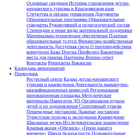
Основные сведения
История становления детско-
юношеского туризма в Красноярском крае
Структура и органы управления
Документы
Образовательные программы
Образовательные
стандарты
Руководящий и педагогический состав
Стипендии и иные виды материальной поддержки
Материально-техническое обеспечение
Платные
образовательные услуги
Финансово-хозяйственная
деятельность
Доступная среда
О противодействии
коррупции
Базы Центра
Профсоюз
Вакантные
места для приема
Партнеры
Вопрос-ответ
Контакты
Реквизиты
Вакансии
Календарь мероприятий
Проводник
Ресурсный центр
Кадры детско-юношеского
туризма и краеведения
Деятельность маршрутно-
квалификационных комиссий
Региональная
инновационная площадка
Методические
материалы
Навигатор ДО
Организация отдыха
детей и их оздоровления
Спортивный туризм
Пешеходные дистанции
Лыжные дистанции
Туристские походы и экспедиции
Краеведение
Школьные музеи
Исследовательское краеведение
Краевая акция «Обелиск»
«Герои нашего
времени»
Школа безопасности
Познавательные