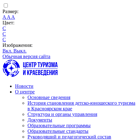
Размер:
A
A
A
Цвет:
C
C
C
Изображения:
Вкл.
Выкл.
Обычная версия сайта
Новости
О центре
Основные сведения
История становления детско-юношеского туризма
в Красноярском крае
Структура и органы управления
Документы
Образовательные программы
Образовательные стандарты
Руководящий и педагогический состав