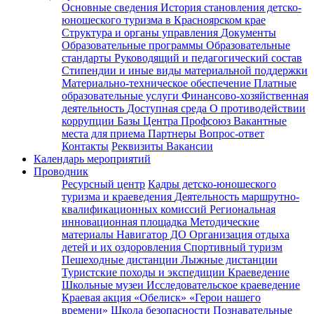
Основные сведения
История становления детско-
юношеского туризма в Красноярском крае
Структура и органы управления
Документы
Образовательные программы
Образовательные
стандарты
Руководящий и педагогический состав
Стипендии и иные виды материальной поддержки
Материально-техническое обеспечение
Платные
образовательные услуги
Финансово-хозяйственная
деятельность
Доступная среда
О противодействии
коррупции
Базы Центра
Профсоюз
Вакантные
места для приема
Партнеры
Вопрос-ответ
Контакты
Реквизиты
Вакансии
Календарь мероприятий
Проводник
Ресурсный центр
Кадры детско-юношеского
туризма и краеведения
Деятельность маршрутно-
квалификационных комиссий
Региональная
инновационная площадка
Методические
материалы
Навигатор ДО
Организация отдыха
детей и их оздоровления
Спортивный туризм
Пешеходные дистанции
Лыжные дистанции
Туристские походы и экспедиции
Краеведение
Школьные музеи
Исследовательское краеведение
Краевая акция «Обелиск»
«Герои нашего
времени»
Школа безопасности
Познавательные