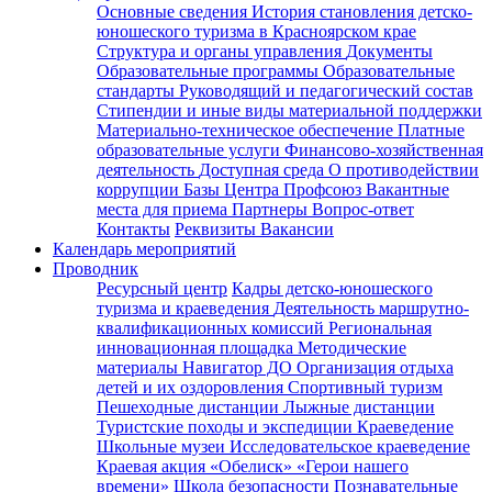
Основные сведения
История становления детско-
юношеского туризма в Красноярском крае
Структура и органы управления
Документы
Образовательные программы
Образовательные
стандарты
Руководящий и педагогический состав
Стипендии и иные виды материальной поддержки
Материально-техническое обеспечение
Платные
образовательные услуги
Финансово-хозяйственная
деятельность
Доступная среда
О противодействии
коррупции
Базы Центра
Профсоюз
Вакантные
места для приема
Партнеры
Вопрос-ответ
Контакты
Реквизиты
Вакансии
Календарь мероприятий
Проводник
Ресурсный центр
Кадры детско-юношеского
туризма и краеведения
Деятельность маршрутно-
квалификационных комиссий
Региональная
инновационная площадка
Методические
материалы
Навигатор ДО
Организация отдыха
детей и их оздоровления
Спортивный туризм
Пешеходные дистанции
Лыжные дистанции
Туристские походы и экспедиции
Краеведение
Школьные музеи
Исследовательское краеведение
Краевая акция «Обелиск»
«Герои нашего
времени»
Школа безопасности
Познавательные