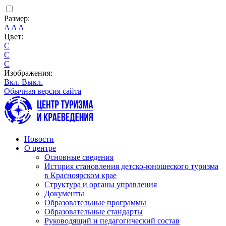
Размер:
A
A
A
Цвет:
C
C
C
Изображения:
Вкл.
Выкл.
Обычная версия сайта
Новости
О центре
Основные сведения
История становления детско-юношеского туризма
в Красноярском крае
Структура и органы управления
Документы
Образовательные программы
Образовательные стандарты
Руководящий и педагогический состав