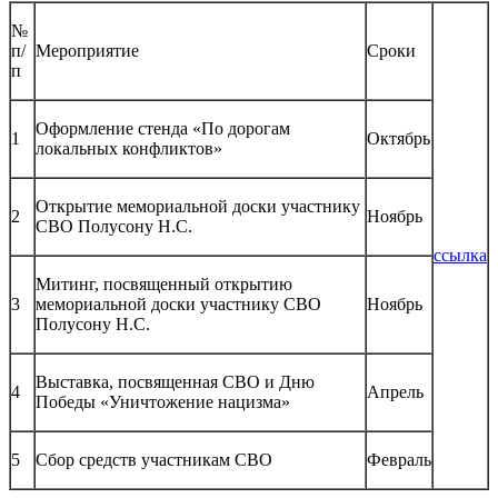
№
п/
Мероприятие
Сроки
п
Оформление стенда «По дорогам
1
Октябрь
локальных конфликтов»
Открытие мемориальной доски участнику
2
Ноябрь
СВО Полусону Н.С.
ссылка
Митинг, посвященный открытию
3
мемориальной доски участнику СВО
Ноябрь
Полусону Н.С.
Выставка, посвященная СВО и Дню
4
Апрель
Победы «Уничтожение нацизма»
5
Сбор средств участникам СВО
Февраль