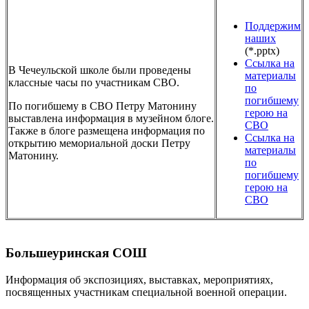
Поддержим
наших
(*.pptx)
Ссылка на
В Чечеульской школе были проведены
материалы
классные часы по участникам СВО.
по
погибшему
По погибшему в СВО Петру Матонину
герою на
выставлена информация в музейном блоге.
СВО
Также в блоге размещена информация по
Ссылка на
открытию мемориальной доски Петру
материалы
Матонину.
по
погибшему
герою на
СВО
Большеуринская СОШ
Информация об экспозициях, выставках, мероприятиях,
посвященных участникам специальной военной операции.